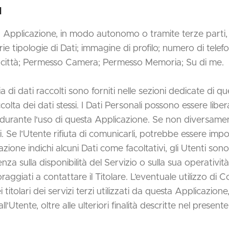
I
a Applicazione, in modo autonomo o tramite terze parti, ci
 tipologie di Dati; immagine di profilo; numero di telefo
a; città; Permesso Camera; Permesso Memoria; Su di me.
 di dati raccolti sono forniti nelle sezioni dedicate di qu
ccolta dei dati stessi. I Dati Personali possono essere libe
durante l'uso di questa Applicazione. Se non diversamente 
Se l’Utente rifiuta di comunicarli, potrebbe essere impos
azione indichi alcuni Dati come facoltativi, gli Utenti sono 
a sulla disponibilità del Servizio o sulla sua operativit
raggiati a contattare il Titolare. L’eventuale utilizzo di C
titolari dei servizi terzi utilizzati da questa Applicazio
o dall'Utente, oltre alle ulteriori finalità descritte nel pre