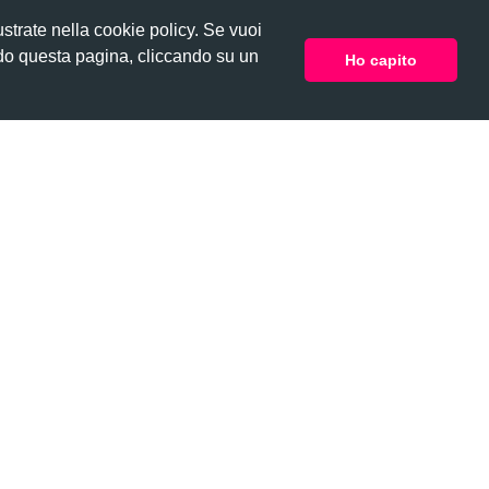
lustrate nella cookie policy. Se vuoi
BLOG
ENGLISH
ACCEDI O REGISTRATI
ndo questa pagina, cliccando su un
Ho capito