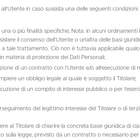
vi all’Utente in caso sussista una delle seguenti condizioni:
una o più finalità specifiche; Nota: in alcuni ordinamenti 
stere il consenso dell’Utente o un’altra delle basi giurid
a tale trattamento. Ciò non è tuttavia applicabile qualor
in materia di protezione dei Dati Personali;
uzione di un contratto con l’Utente e/o all'esecuzione di 
piere un obbligo legale al quale è soggetto il Titolare;
uzione di un compito di interesse pubblico o per l'esercizio
rseguimento del legittimo interesse del Titolare o di terzi
e al Titolare di chiarire la concreta base giuridica di ci
ato sulla legge, previsto da un contratto o necessario pe